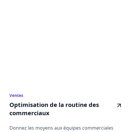
Ventes
Optimisation de la routine des
commerciaux
Donnez les moyens aux équipes commerciales
grâce au clic pour appeler, au transfert d'appels,
au routage d'appels et à l'intégration CRM